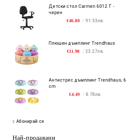
Детски стол Carmen 6012 T -
черен
91.53лв.
€46.80
Плюшен дъмплинг Trendhaus
23.27лв.
€11.90
Антистрес дъмплинг Trendhaus, 6
cm
8.78лв.
€4.49
Абонирай се
Най-продавани