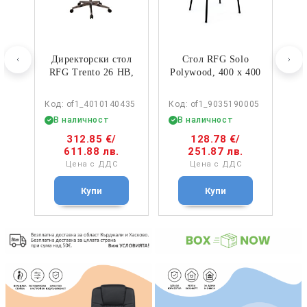
o
Директорски стол
Стол RFG Solo
Д
400
RFG Trento 26 HB,
Polywood, 400 х 400
R
20
дамаска и меш,
х 810 mm, до 120
Synchronous
kg, бял, черен
005
Код: of1_4010140435
Код: of1_9035190005
Код
механизъм, до
метал…
В наличност
В наличност
В
120…
312.85 €
/
128.78 €
/
611.88 лв.
251.87 лв.
Цена с ДДС
Цена с ДДС