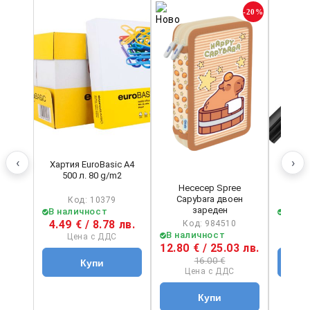
-20%
‹
›
Хартия EuroBasic А4
Перма
500 л. 80 g/m2
Schne
Несесер Spree
Capybara двоен
Код: 10379
зареден
В наличност
В на
4.49 € / 8.78 лв.
1.40 
Код: 984510
В наличност
Цена с ДДС
Ц
12.80 € / 25.03 лв.
16.00 €
Цена с ДДС