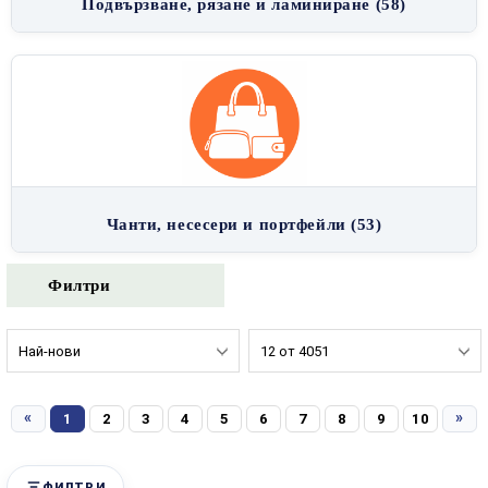
Подвързване, рязане и ламиниране (58)
Чанти, несесери и портфейли (53)
Филтри
«
»
1
2
3
4
5
6
7
8
9
10
ФИЛТРИ