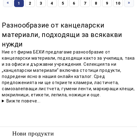
«
»
1
2
3
4
5
6
7
8
9
10
Разнообразие от канцеларски
материали, подходящи за всякакви
нужди
Ние от фирма БЕХИ предлагаме разнообразие от
канцеларски материали, подходящи както за училища, така
и за офиси и държавни учреждения. Селекцията ни
„канцеларски материали“ включва стотици продукти,
подредени ясно в нашия онлайн каталог. Сред
предложенията ни ще откриете кламери, ластичета,
самозалепващи листчета, гумени ленти, маркиращи клещи,
мокрилници, етикети, лепила, ножици и още.
Вижте повече...
Нови продукти