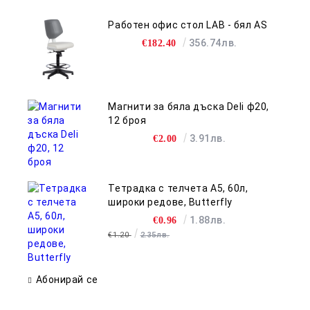
Работен офис стол LAB - бял AS
356.74лв.
€182.40
Магнити за бяла дъска Deli ф20,
12 броя
3.91лв.
€2.00
Тетрадка с телчета А5, 60л,
широки редове, Butterfly
1.88лв.
€0.96
€1.20
2.35лв.
Абонирай се