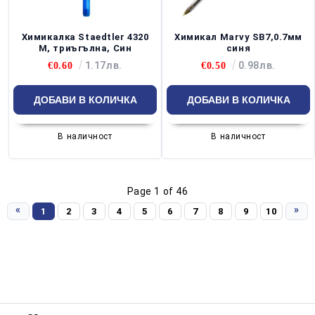
Химикалка Staedtler 4320
Химикал Marvy SB7,0.7мм
M, триъгълна, Син
синя
1.17лв.
0.98лв.
€0.60
€0.50
В наличност
В наличност
Page 1 of 46
«
»
1
2
3
4
5
6
7
8
9
10