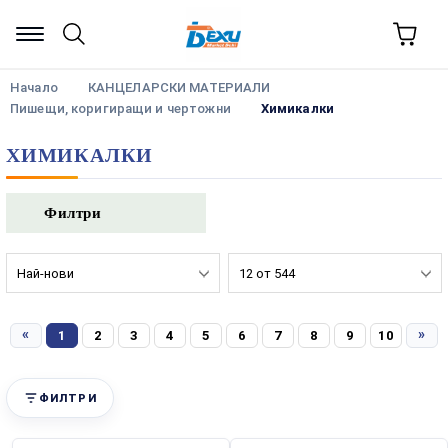
Начало
КАНЦЕЛАРСКИ МАТЕРИАЛИ
Пишещи, коригиращи и чертожни
Химикалки
ХИМИКАЛКИ
Филтри
«
»
1
2
3
4
5
6
7
8
9
10
ФИЛТРИ