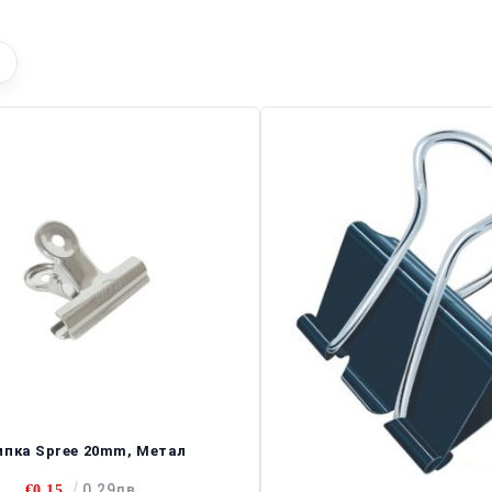
пка Spree 20mm, Метал
0.29лв.
€0.15