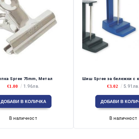
пка Spree 75mm, Метал
Шиш Spree за бележки с к
1.96лв.
5.91лв
€1.00
€3.02
В наличност
В наличност