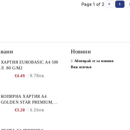
«
Page 1 of 2
1
авани
Новини
Абонирай се за новини
ХАРТИЯ EUROBASIC А4 500
Виж всички
Л. 80 G/M2
8.78лв.
€4.49
КОПИРНА ХАРТИЯ A4
GOLDEN STAR PREMIUM,
500Л
6.26лв.
€3.20