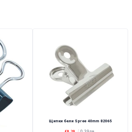
Щипки бели Spree 40mm 82065
0.39лв.
€0.20