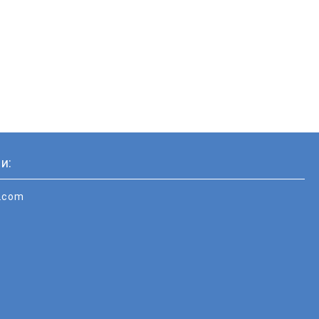
и:
i.com