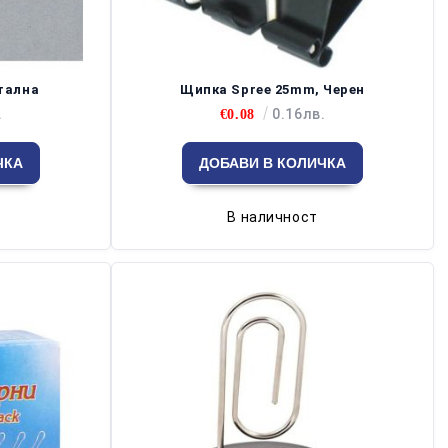
тална
Щипка Spree 25mm, Черен
.
0.16лв.
€0.08
В наличност