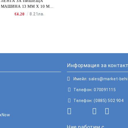
ЛЕНТА ЗА ПИШЕЩА
МАШИНА 13 MM X 10 M
FULLMARK N001BK2S
8.21лв.
€4.20
Информация за контакт
Имейл:
sales@market-beh
Телефон:
070091115
Телефон:
(0885) 502 904
oxNow
Ние работим с