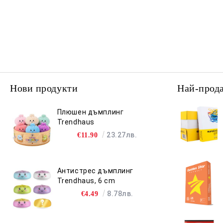
Документация за училища
Безжични Маршрутизатори
Чанти за лаптоп
и детски градини
- Рутери
Личен състав,
деловодство и ТРЗ
Нови продукти
Най-прод
Плюшен дъмплинг
Trendhaus
23.27лв.
€11.90
Антистрес дъмплинг
Trendhaus, 6 cm
8.78лв.
€4.49