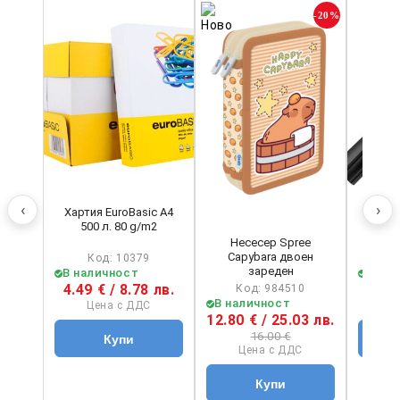
-20%
‹
›
Хартия EuroBasic А4
Перма
500 л. 80 g/m2
Schne
Несесер Spree
Capybara двоен
Код: 10379
зареден
В наличност
В на
4.49 € / 8.78 лв.
1.40 
Код: 984510
В наличност
Цена с ДДС
Ц
12.80 € / 25.03 лв.
16.00 €
Цена с ДДС