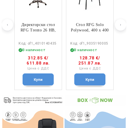
o
Директорски стол
Стол RFG Solo
Д
400
RFG Trento 26 HB,
Polywood, 400 х 400
R
20
дамаска и меш,
х 810 mm, до 120
Synchronous
kg, бял, черен
005
Код: of1_4010140435
Код: of1_9035190005
Код
механизъм, до
метал…
В наличност
В наличност
В
120…
312.85 €
/
128.78 €
/
611.88 лв.
251.87 лв.
Цена с ДДС
Цена с ДДС