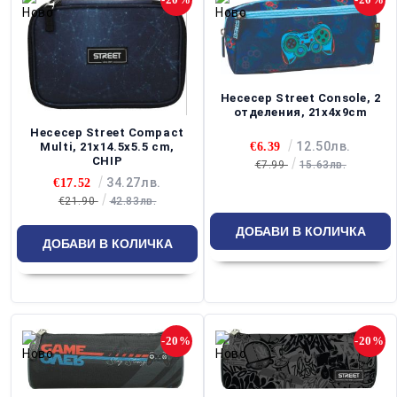
Несесер Street Console, 2
отделения, 21x4x9cm
Несесер Street Compact
12.50лв.
€6.39
Multi, 21x14.5x5.5 cm,
CHIP
€7.99
15.63лв.
34.27лв.
€17.52
€21.90
42.83лв.
-20%
-20%