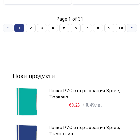
Page 1 of 31
«
»
1
2
3
4
5
6
7
8
9
10
Нови продукти
Папка PVC с перфорация Spree,
Тюркоаз
0.49лв.
€0.25
Папка PVC с перфорация Spree,
Тъмно син