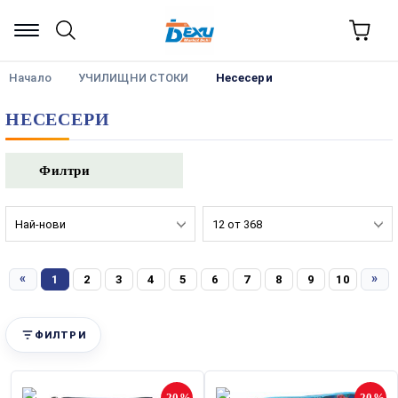
Начало
УЧИЛИЩНИ СТОКИ
Несесери
НЕСЕСЕРИ
Филтри
«
»
1
2
3
4
5
6
7
8
9
10
ФИЛТРИ
-20%
-20%