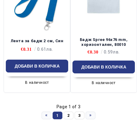
Бадж Spree 96х76 mm,
Лента за бадж 2 см, Син
хоризонтален, 80010
0.61лв.
€0.31
0.59лв.
€0.30
В наличност
В наличност
Page 1 of 3
«
»
1
2
3