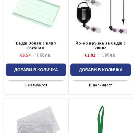
Бадж Donau с клип
Йо-йо връзка за бадж с
85х50мм
клипс
1.06лв.
1.99лв.
€0.54
€1.02
В наличност
В наличност