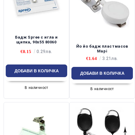
Бадж Spree с игла и
щипка, 90х55 80060
Йо йо бадж пластмасов
Mapi
0.29лв.
€0.15
3.21лв.
€1.64
В наличност
В наличност