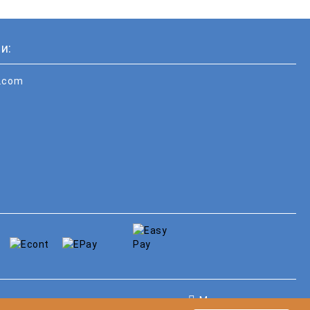
и:
i.com
Моите лични данни