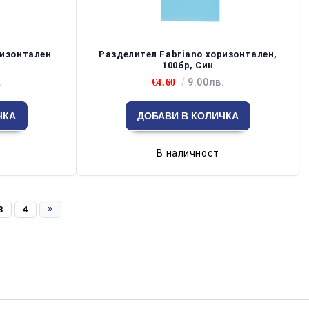
ризонтален
Разделител Fabriano хоризонтален,
100бр, Син
.
9.00лв.
€4.60
В наличност
»
3
4