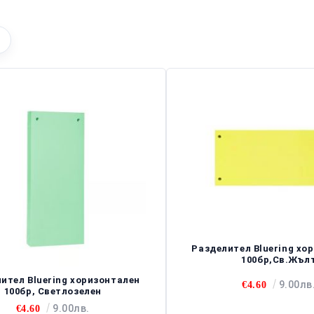
Разделител Bluering хо
100бр,Св.Жъл
ител Bluering хоризонтален
9.00лв
€4.60
100бр, Светлозелен
9.00лв.
€4.60