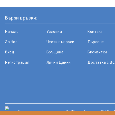
Бързи връзки:
Начало
Условия
Контакт
За Нас
Чести въпроси
Търсене
Вход
Връщане
Бисквитки
Регистрация
Лични Данни
Доставка с B
Нашият онлайн магазин е 100% съобразен с GDPR.
П
GDPR