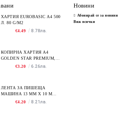
авани
Новини
Абонирай се за новини
ХАРТИЯ EUROBASIC А4 500
Виж всички
Л. 80 G/M2
8.78лв.
€4.49
КОПИРНА ХАРТИЯ A4
GOLDEN STAR PREMIUM,
500Л
6.26лв.
€3.20
ЛЕНТА ЗА ПИШЕЩА
МАШИНА 13 MM X 10 M
FULLMARK N001BK2S
8.21лв.
€4.20