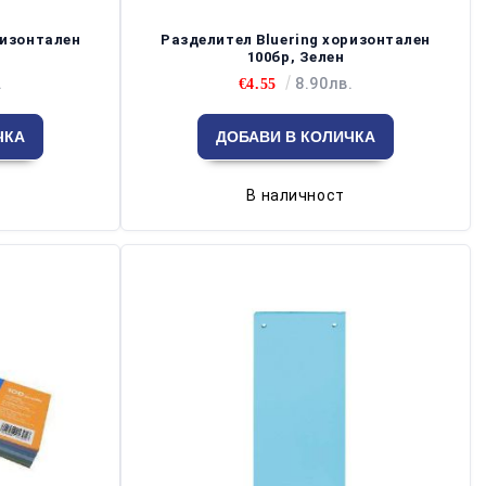
ризонтален
Разделител Bluering хоризонтален
100бр, Зелен
.
8.90лв.
€4.55
В наличност