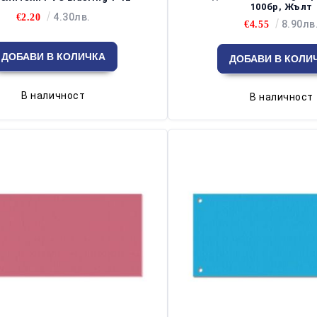
100бр, Жълт
4.30лв.
€2.20
8.90лв
€4.55
В наличност
В наличност