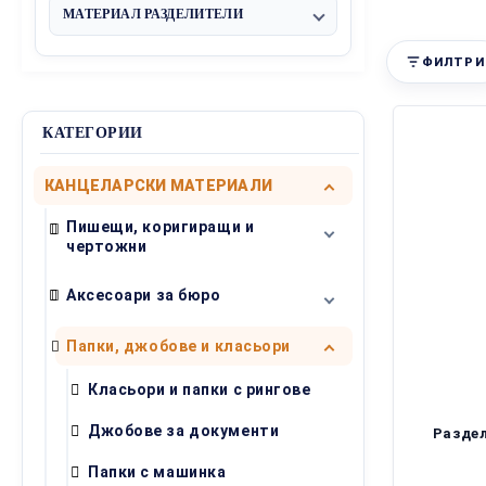
Deli
Office Point
Други
МАТЕРИАЛ РАЗДЕЛИТЕЛИ
Хартия
PVC
ФИЛТРИ
КАТЕГОРИИ
КАНЦЕЛАРСКИ МАТЕРИАЛИ
Пишещи, коригиращи и
чертожни
Химикалки
Аксесоари за бюро
Ролери
Телбоди
Папки, джобове и класьори
Тънкописци
Антителбод
Класьори и папки с рингове
Моливи и аксесоари
Ножици и ножове
Джобове за документи
Раздел
Чернографитни моливи
Хартиени кубчета и
Маркери
Папки с машинка
индекси