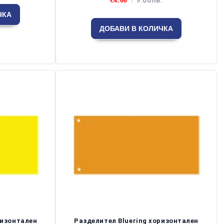
€4.60
ризонтален
Разделител Bluering хоризонтален