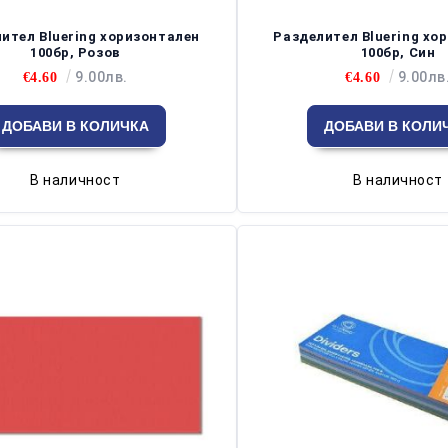
ител Bluering хоризонтален
Разделител Bluering хо
100бр, Розов
100бр, Син
9.00лв.
9.00лв
€4.60
€4.60
В наличност
В наличност