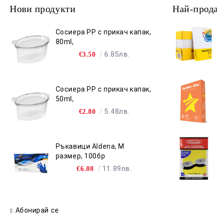
Нови продукти
Най-прод
Сосиера PP с прикач капак,
80ml,
6.85лв.
€3.50
Сосиера PP с прикач капак,
50ml,
5.48лв.
€2.80
Ръкавици Aldena, M
размер, 100бр
11.89лв.
€6.08
Абонирай се