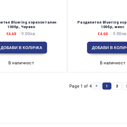
ител Bluering хоризонтален
Разделител Bluering хо
100бр, Червен
100бр, микс
9.00лв.
9.00лв
€4.60
€4.60
В наличност
В наличност
«
Page 1 of 4
1
2