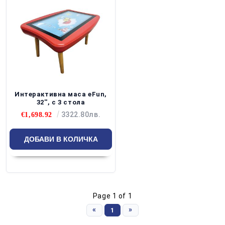
Интерактивна маса eFun,
32'', с 3 стола
3322.80лв.
€1,698.92
Page 1 of 1
«
»
1