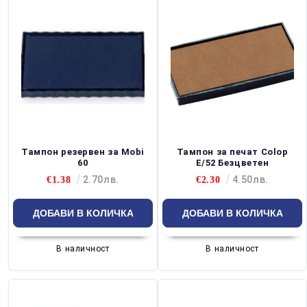
Тампон резервен за Mobi
Тампон за печат Colop
60
E/52 Безцветен
2.70лв.
4.50лв.
€1.38
€2.30
В наличност
В наличност