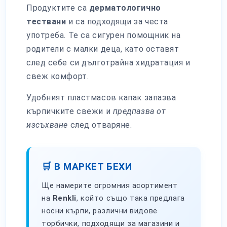
Продуктите са
дерматологично
тествани
и са подходящи за честа
употреба. Те са сигурен помощник на
родители с малки деца, като оставят
след себе си дълготрайна хидратация и
свеж комфорт.
Удобният пластмасов капак запазва
кърпичките свежи и
предпазва от
изсъхване
след отваряне.
🛒 В МАРКЕТ БЕХИ
Ще намерите огромния асортимент
на
Renkli
, който също така предлага
носни кърпи, различни видове
торбички, подходящи за магазини и