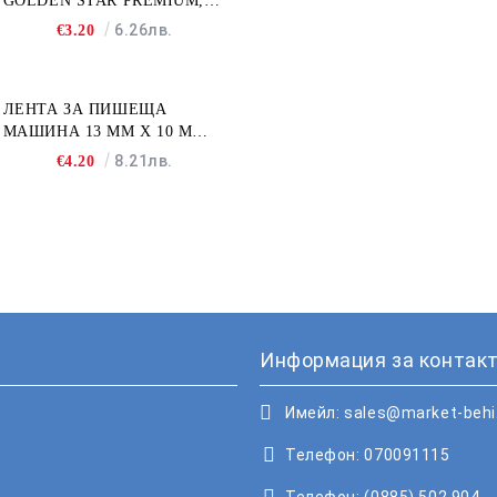
GOLDEN STAR PREMIUM,
500Л
6.26лв.
€3.20
ЛЕНТА ЗА ПИШЕЩА
МАШИНА 13 MM X 10 M
FULLMARK N001BK2S
8.21лв.
€4.20
Информация за контакт
Имейл:
sales@market-beh
Телефон:
070091115