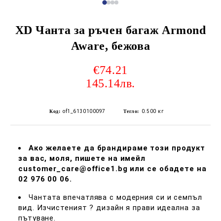
XD Чанта за ръчен багаж Armond
Aware, бежова
€74.21
145.14лв.
Код:
of1_6130100097
Тегло:
0.500
кг
Ако желаете да брандираме този продукт
за вас, моля, пишете на имейл
customer_care@office1.bg или се обадете на
02 976 00 06.
Чантата впечатлява с модерния си и семпъл
вид. Изчистеният ? дизайн я прави идеална за
пътуване.