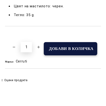
Цвят на мастилото: черен.
Тегло: 35 g.
Добави в желани
Cerruti
Марка:
Оцени продукта