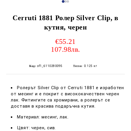
Cerruti 1881 Ролер Silver Clip, в
кутия, черен
€55.21
107.98лв.
Код:
of1_6110280095
Тегло:
0.125
кг
Ролерът Silver Clip от Cerruti 1881 е изработен
от месинг и е покрит с висококачествен черен
лак. Фитингите са хромирани, а ролерът се
доставя в красива подаръчна кутия.
Материал: месинг, лак.
Цвят: черен, сив.