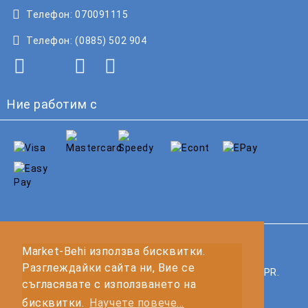
Телефон:
070091115
Телефон:
(0885) 502 904
Ние работим с
GDPR
Market-Behi използва бисквитки.
Разглеждайки сайта ни, Вие се
Нашият онлайн магазин е 100% съобразен с GDPR.
съгласявате с използването на
Прочетете нашата политика
бисквитки.
Научете повече...