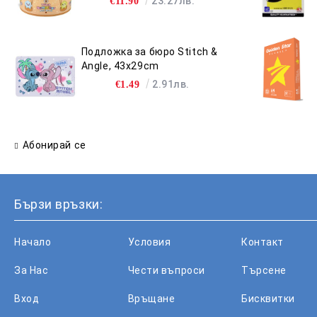
23.27лв.
€11.90
Подложка за бюро Stitch &
Angle, 43x29cm
2.91лв.
€1.49
Абонирай се
Бързи връзки:
Начало
Условия
Контакт
За Нас
Чести въпроси
Търсене
Вход
Връщане
Бисквитки