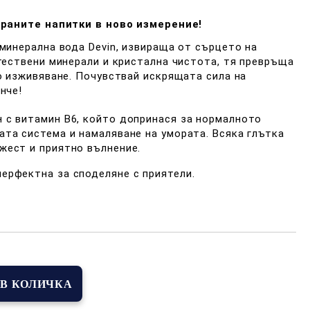
ираните напитки в ново измерение!
минерална вода Devin, извираща от сърцето на
тествени минерали и кристална чистота, тя превръща
о изживяване. Почувствай искрящата сила на
нче!
ен с витамин B6, който допринася за нормалното
ата система и намаляване на умората. Всяка глътка
жест и приятно вълнение.
 перфектна за споделяне с приятели.