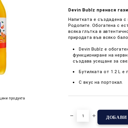
Devin Bublz пренася газ
Напитката е създадена с 
Родопите. Обогатена с ес
всяка глътка в автентичн
природата във всяко бало
Devin Bublz е обогат
функциониране на нервн
създава усещане за све
Бутилката от 1.2 L е
С вкус на портокал.
цени продукта
Добави в желани