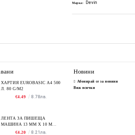
Devin
Марка:
авани
Новини
Абонирай се за новини
ХАРТИЯ EUROBASIC А4 500
Виж всички
Л. 80 G/M2
8.78лв.
€4.49
ЛЕНТА ЗА ПИШЕЩА
МАШИНА 13 MM X 10 M
FULLMARK N001BK2S
8.21лв.
€4.20