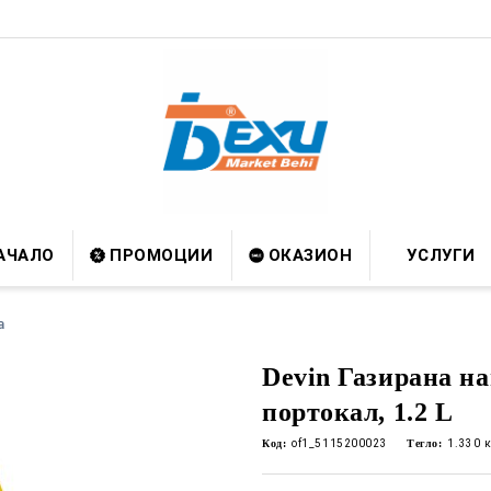
АЧАЛО
ПРОМОЦИИ
ОКАЗИОН
УСЛУГИ
а
Devin Газирана на
портокал, 1.2 L
Код:
of1_5115200023
Тегло:
1.330
к