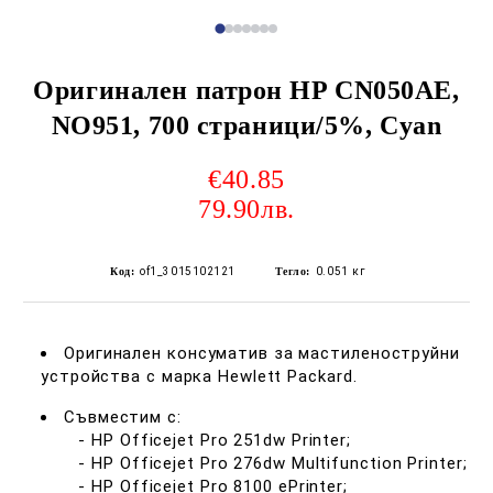
Оригинален патрон HP CN050AE,
NO951, 700 страници/5%, Cyan
€40.85
79.90лв.
Код:
of1_3015102121
Тегло:
0.051
кг
Оригинален консуматив за мастиленоструйни
устройства с марка Hewlett Packard.
Съвместим с:
- HP Officejet Pro 251dw Printer;
- HP Officejet Pro 276dw Multifunction Printer;
- HP Officejet Pro 8100 ePrinter;