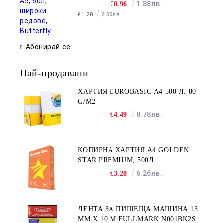
1.88лв.
€0.96
€1.20
2.35лв.
Абонирай се
Най-продавани
ХАРТИЯ EUROBASIC А4 500 Л. 80
G/M2
8.78лв.
€4.49
КОПИРНА ХАРТИЯ A4 GOLDEN
STAR PREMIUM, 500Л
6.26лв.
€3.20
ЛЕНТА ЗА ПИШЕЩА МАШИНА 13
MM X 10 M FULLMARK N001BK2S