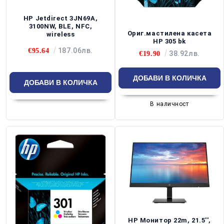
HP Jetdirect 3JN69A,
3100NW, BLE, NFC,
Ориг.мастилена касета
wireless
HP 305 bk
187.06лв.
€95.64
38.92лв.
€19.90
В наличност
HP Монитор 22m, 21.5'',