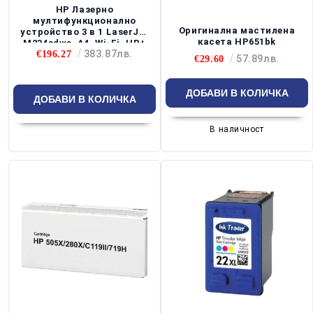
HP Лазерно
мултифункционално
Оригинална мастилена
устройство 3 в 1 LaserJet
касета HP651bk
M234sdwe, A4, Wi-Fi, HP+
383.87лв.
€196.27
57.89лв.
€29.60
В наличност