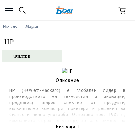
Начало
Марки
HP
Филтри
Описание
HP (Hewlett-Packard) е глобален лидер в
производството на технологии и иновации,
предлагащ широк спектър от продукти,
включително компютри, принтери и решения за
бизнес и лична употреба. Основана през 1939 г.,
компанията бързо се утвърдява като символ на
надеждност, качество и напредък в областта на
Виж още
информационните технологии. HP е известна със