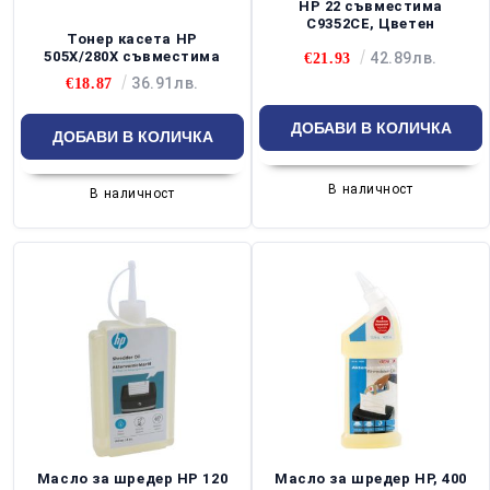
HP 22 съвместима
C9352CE, Цветен
Тонер касета HP
505X/280X съвместима
42.89лв.
€21.93
36.91лв.
€18.87
В наличност
В наличност
Масло за шредер HP 120
Масло за шредер HP, 400