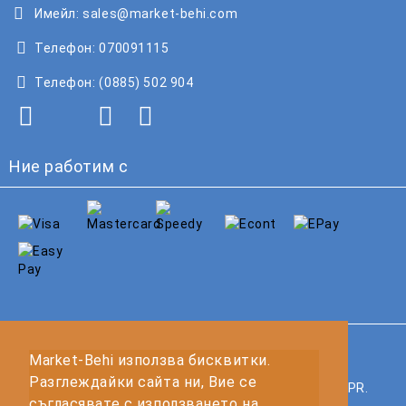
Имейл:
sales@market-behi.com
Телефон:
070091115
Телефон:
(0885) 502 904
Ние работим с
GDPR
Market-Behi използва бисквитки.
Разглеждайки сайта ни, Вие се
Нашият онлайн магазин е 100% съобразен с GDPR.
съгласявате с използването на