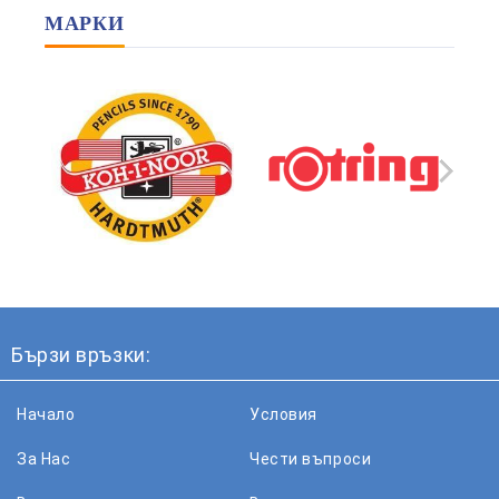
МАРКИ
Бързи връзки:
Начало
Условия
За Нас
Чести въпроси