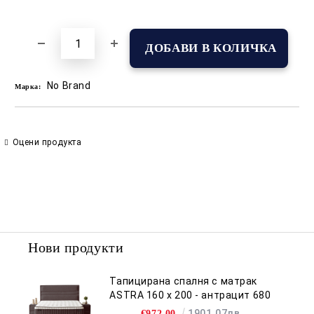
Добави в желани
No Brand
Марка:
Оцени продукта
Нови продукти
Тапицирана спалня с матрак
ASTRA 160 x 200 - антрацит 680
1901.07лв.
€972.00