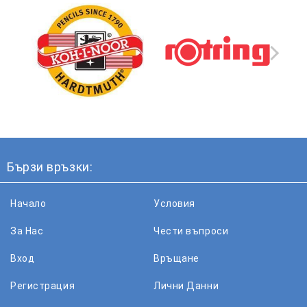
Бързи връзки:
Начало
Условия
За Нас
Чести въпроси
Вход
Връщане
Регистрация
Лични Данни