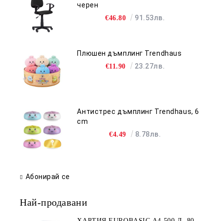
черен
91.53лв.
€46.80
Плюшен дъмплинг Trendhaus
23.27лв.
€11.90
Антистрес дъмплинг Trendhaus, 6
cm
8.78лв.
€4.49
Абонирай се
Най-продавани
ХАРТИЯ EUROBASIC А4 500 Л. 80