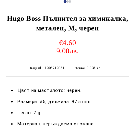
Hugo Boss Пълнител за химикалка,
метален, M, черен
€4.60
9.00лв.
Код:
of1_1005240051
Тегло:
0.008
кг
Цвят на мастилото: черен.
Размери: ø5, дължина: 97.5 mm.
Тегло: 2 g.
Материал: неръждаема стомана.