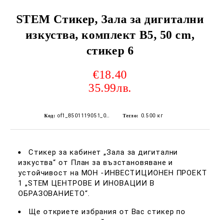
STEM Стикер, Зала за дигитални
изкуства, комплект B5, 50 cm,
стикер 6
€18.40
35.99лв.
Код:
of1_8501119051_0148
Тегло:
0.500
кг
Стикер за кабинет „Зала за дигитални
изкуства“ от План за възстановяване и
устойчивост на МОН -ИНВЕСТИЦИОНЕН ПРОЕКТ
1 „STEM ЦЕНТРОВЕ И ИНОВАЦИИ В
ОБРАЗОВАНИЕТО“.
Ще откриете избрания от Вас стикер по