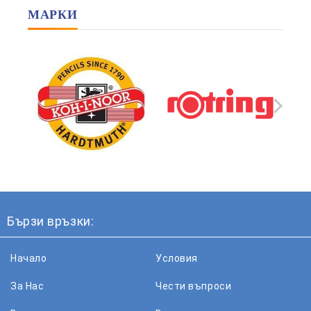
МАРКИ
Бързи връзки:
Начало
Условия
За Нас
Чести въпроси