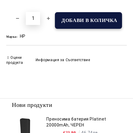
Добави в желани
HP
Марка:
Оцени
Информация за Съответствие
продукта
Нови продукти
Преносима батерия Platinet
20000mAh, ЧЕРЕН
46.74лв.
€23.90