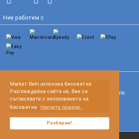
Ние работим с
GDPR
Market-Behi използва бисквитки.
Разглеждайки сайта ни, Вие се
Нашият онлайн магазин е 100% съобразен с GDPR.
съгласявате с използването на
Прочетете нашата политика
бисквитки.
Научете повече...
Моите лични данни
Разбирам!
Онлайн магазин от SELITON