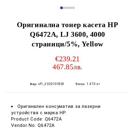
Оригинална тонер касета HP
Q6472A, LJ 3600, 4000
страници/5%, Yellow
€239.21
467.85лв.
Код:
of1_3020101803
Тегло:
1.470
кг
Оригинален консуматив за лазерни
устройства с марка HP.
Product Code: Q6472A
Vendor No: Q6472A