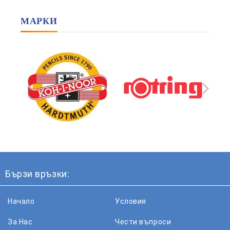
МАРКИ
Бързи връзки:
Начало
Условия
За Нас
Чести въпроси