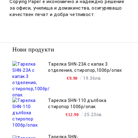
Copying Paper е икономично и надеждно решение
за офиси, училища и домакинства, осигуряващо
качествен печат и добра четливост.
Нови продукти
Тарелка SHN-23A с капак 3
отделения, стиропор,100бр/опак
19.36лв.
€9.90
Тарелка SHN-110 дълбока
стиропор 100бр/опак
25.23лв.
€12.90
Тарелка SHN-