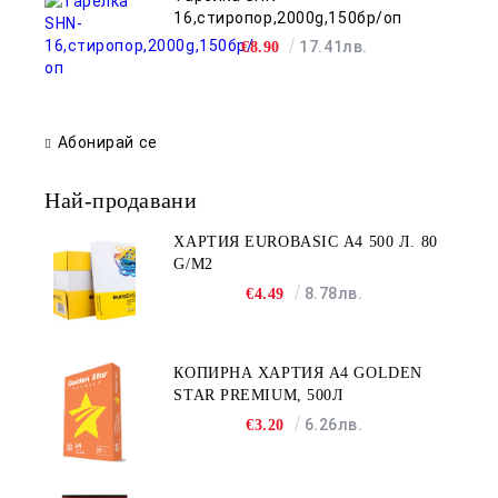
16,стиропор,2000g,150бр/оп
17.41лв.
€8.90
Абонирай се
Най-продавани
ХАРТИЯ EUROBASIC А4 500 Л. 80
G/M2
8.78лв.
€4.49
КОПИРНА ХАРТИЯ A4 GOLDEN
STAR PREMIUM, 500Л
6.26лв.
€3.20