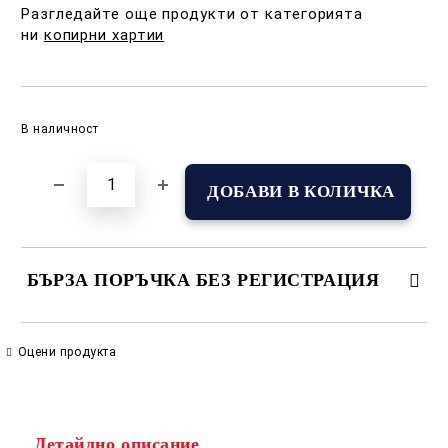
Разгледайте още продукти от категорията
ни
копирни хартии
Добави в желани
В наличност
БЪРЗА ПОРЪЧКА БЕЗ РЕГИСТРАЦИЯ
САМО ПОПЪЛНЕТЕ 2 ПОЛЕТА
Оцени продукта
Съгласен съм с
Политиката за лични данни
Детайлно описание