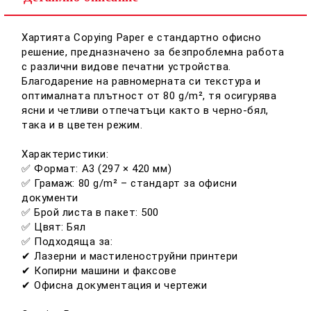
Ние ще се свържем с вас в рамките на работния ден.
Хартията Copying Paper е стандартно офисно
решение, предназначено за безпроблемна работа
с различни видове печатни устройства.
Благодарение на равномерната си текстура и
оптималната плътност от 80 g/m², тя осигурява
ясни и четливи отпечатъци както в черно-бял,
така и в цветен режим.
Характеристики:
✅ Формат: A3 (297 × 420 мм)
✅ Грамаж: 80 g/m² – стандарт за офисни
документи
✅ Брой листа в пакет: 500
✅ Цвят: Бял
✅ Подходяща за:
✔ Лазерни и мастиленоструйни принтери
✔ Копирни машини и факсове
✔ Офисна документация и чертежи