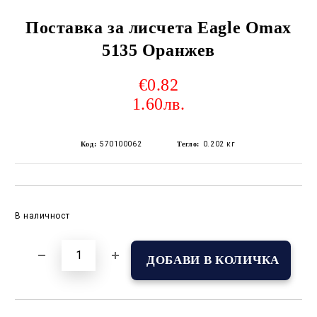
Поставка за лисчета Eagle Omax
5135 Оранжев
€0.82
1.60лв.
Код:
570100062
Тегло:
0.202
кг
Добави в желани
В наличност