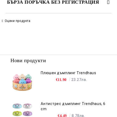
БЪРЗА ПОРЪЧКА БЕЗ РЕГИСТРАЦИЯ
САМО ПОПЪЛНЕТЕ 2 ПОЛЕТА
Оцени продукта
Съгласен съм с
Политиката за лични данни
Ние ще се свържем с вас в рамките на работния ден.
Нови продукти
Плюшен дъмплинг Trendhaus
23.27лв.
€11.90
Антистрес дъмплинг Trendhaus, 6
cm
8.78лв.
€4.49