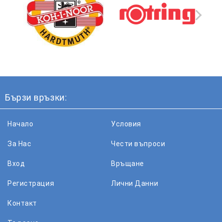
Бързи връзки:
Начало
Условия
За Нас
Чести въпроси
Вход
Връщане
Регистрация
Лични Данни
Контакт