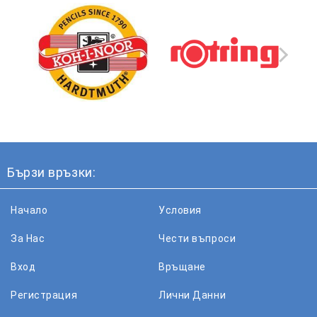
Бързи връзки:
Начало
Условия
За Нас
Чести въпроси
Вход
Връщане
Регистрация
Лични Данни