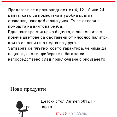
Ние ще се свържем с вас в рамките на работния ден.
Предлагат се в разновидност от 6, 12, 18 или 24
цвята, като са поместени в удобна кръгла
опаковка, наподобяваща диск. Тя се отваря с
помощта на винтова резба.
Една палитра съдържа 6 цвята, а опаковките с
повече цветове са съставени от няколко палитри,
които се завинтват една за друга.
Затварят се плътно, което гарантира, че няма да
нацапат, ако ги приберете в багажа си
непосредствено след приключване с рисуването.
Нови продукти
Детски стол Carmen 6012 T -
черен
91.53лв.
€46.80