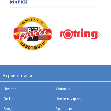
МАРКИ
Бързи връзки:
Начало
Условия
За Нас
Чести въпроси
Вход
Връщане