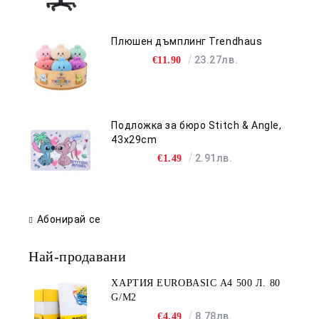
Плюшен дъмплинг Trendhaus
23.27лв.
€11.90
Подложка за бюро Stitch & Angle,
43x29cm
2.91лв.
€1.49
Абонирай се
Най-продавани
ХАРТИЯ EUROBASIC А4 500 Л. 80
G/M2
8.78лв.
€4.49