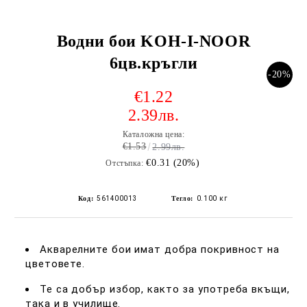
Водни бои KOH-I-NOOR
6цв.кръгли
-20%
€1.22
2.39лв.
Каталожна цена:
€1.53
2.99лв.
€0.31 (20%)
Отстъпка:
Код:
561400013
Тегло:
0.100
кг
Акварелните бои имат добра покривност на
цветовете.
Те са добър избор, както за употреба вкъщи,
така и в училище.