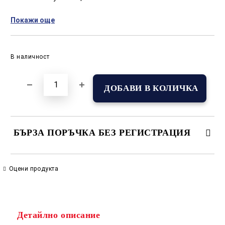
Компактни са и не заемат много място в
Покажи още
ученическата раница.
Добави в желани
В наличност
БЪРЗА ПОРЪЧКА БЕЗ РЕГИСТРАЦИЯ
САМО ПОПЪЛНЕТЕ 2 ПОЛЕТА
Оцени продукта
Съгласен съм с
Политиката за лични данни
Детайлно описание