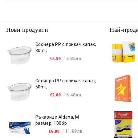
Нови продукти
Най-прод
Сосиера PP с прикач капак,
80ml,
6.85лв.
€3.50
Сосиера PP с прикач капак,
50ml,
5.48лв.
€2.80
Ръкавици Aldena, M
размер, 100бр
11.89лв.
€6.08