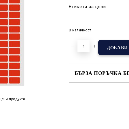
Етикети за цени
В наличност
БЪРЗА ПОРЪЧКА Б
САМО ПОПЪЛНЕТЕ 2 ПОЛЕТА
цени продукта
Съгласен съм с
Полит
Ние ще се свържем с вас в р