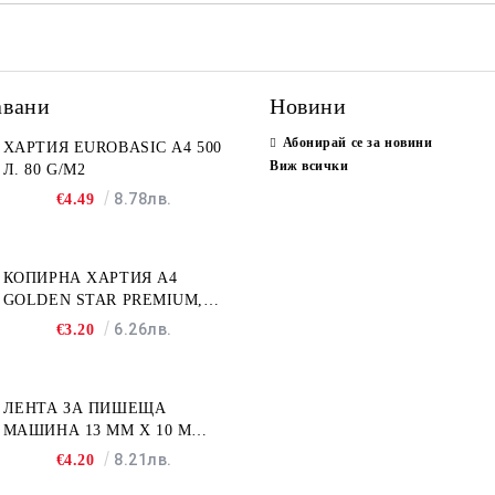
авани
Новини
Абонирай се за новини
ХАРТИЯ EUROBASIC А4 500
Виж всички
Л. 80 G/M2
8.78лв.
€4.49
КОПИРНА ХАРТИЯ A4
GOLDEN STAR PREMIUM,
500Л
6.26лв.
€3.20
ЛЕНТА ЗА ПИШЕЩА
МАШИНА 13 MM X 10 M
FULLMARK N001BK2S
8.21лв.
€4.20