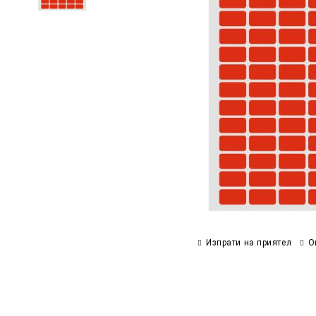
Изпрати на приятел
О