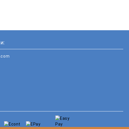
и:
i.com