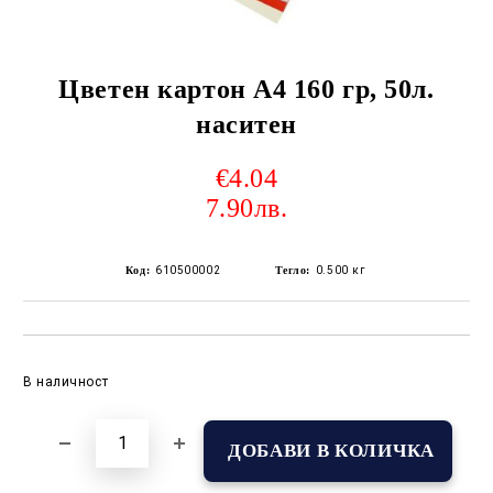
Цветен картон А4 160 гр, 50л.
наситен
€4.04
7.90лв.
Код:
610500002
Тегло:
0.500
кг
Добави в желани
В наличност