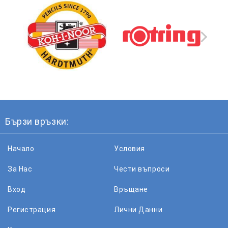
Бързи връзки:
Начало
Условия
За Нас
Чести въпроси
Вход
Връщане
Регистрация
Лични Данни