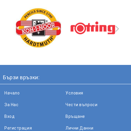
Бързи връзки:
Начало
Условия
За Нас
Чести въпроси
Вход
Връщане
Регистрация
Лични Данни