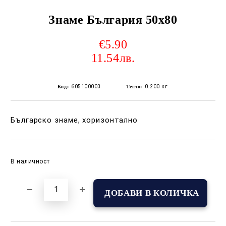
Знаме България 50х80
€5.90
11.54лв.
Код:
605100003
Тегло:
0.200
кг
Българско знаме, хоризонтално
Добави в желани
В наличност