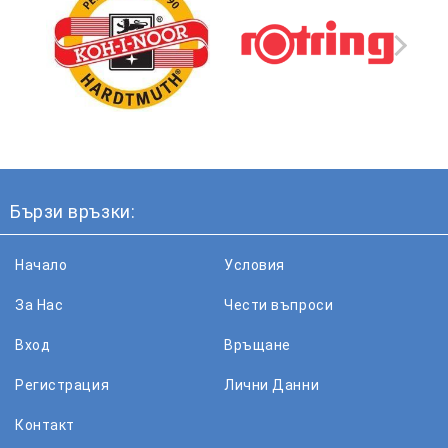
Бързи връзки:
Начало
Условия
За Нас
Чести въпроси
Вход
Връщане
Регистрация
Лични Данни
Контакт