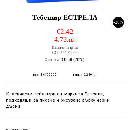
Тебешир ЕСТРЕЛА
-20%
€2.42
4.73лв.
Каталожна цена:
€3.02
5.91лв.
€0.60 (20%)
Отстъпка:
Код:
561000001
Тегло:
0.260
кг
Класически тебешири от марката Естрела,
подходящи за писане и рисуване върху черни
дъски.
Добави в желани
В наличност