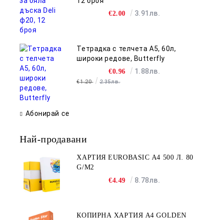
12 броя
3.91лв.
€2.00
Тетрадка с телчета А5, 60л,
широки редове, Butterfly
1.88лв.
€0.96
€1.20
2.35лв.
Абонирай се
Най-продавани
ХАРТИЯ EUROBASIC А4 500 Л. 80
G/M2
8.78лв.
€4.49
КОПИРНА ХАРТИЯ A4 GOLDEN