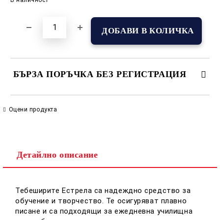
БЪРЗА ПОРЪЧКА БЕЗ РЕГИСТРАЦИЯ
САМО ПОПЪЛНЕТЕ 2 ПОЛЕТА
Оцени продукта
Съгласен съм с
Политиката за лични данни
Детайлно описание
Ние ще се свържем с вас в рамките на работния ден.
Тебеширите Естрела са надеждно средство за
обучение и творчество. Те осигуряват плавно
писане и са подходящи за ежедневна училищна