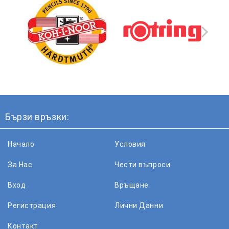
Бързи връзки:
Начало
Условия
За Нас
Чести въпроси
Вход
Връщане
Регистрация
Лични Данни
Контакт