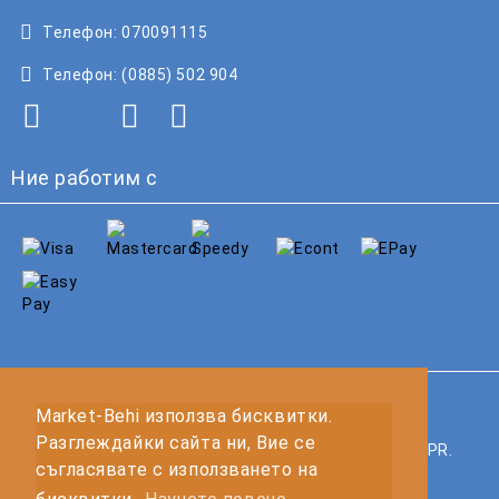
Телефон:
070091115
Телефон:
(0885) 502 904
Ние работим с
GDPR
Market-Behi използва бисквитки.
Разглеждайки сайта ни, Вие се
Нашият онлайн магазин е 100% съобразен с GDPR.
съгласявате с използването на
Прочетете нашата политика