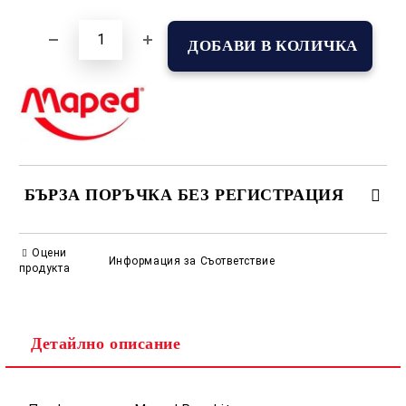
БЪРЗА ПОРЪЧКА БЕЗ РЕГИСТРАЦИЯ
САМО ПОПЪЛНЕТЕ 2 ПОЛЕТА
Оцени
Информация за Съответствие
продукта
Съгласен съм с
Политиката за лични данни
Детайлно описание
Ние ще се свържем с вас в рамките на работния ден.