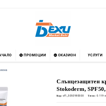
АЧАЛО
ПРОМОЦИИ
ОКАЗИОН
УСЛУГИ
гиена
Слънцезащитен к
Stokoderm, SPF50,
Код:
of1_5050180500
Тегло:
0.119
к