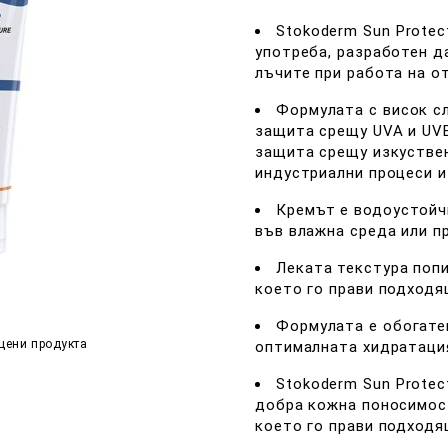
Stokoderm Sun Prote
употреба, разработен д
лъчите при работа на о
Формулата с висок с
защита срещу UVA и UV
защита срещу изкуствен
индустриални процеси и
Кремът е водоустойч
във влажна среда или п
Леката текстура попи
което го прави подходя
Формулата е обогате
цени продукта
оптималната хидратация
Stokoderm Sun Protec
добра кожна поносимост
което го прави подходя