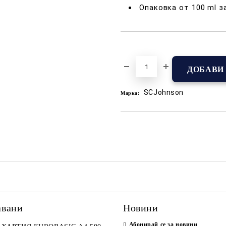
Опаковка от 100 ml з
Добави в желани
SCJohnson
Марка:
авани
Новини
Абонирай се за новини