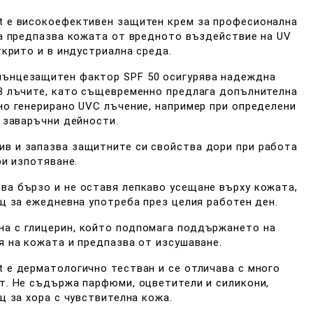
ct е високоефективен защитен крем за професионална
а предпазва кожата от вредното въздействие на UV
ткрито и в индустриална среда.
лънцезащитен фактор SPF 50 осигурява надеждна
B лъчите, като същевременно предлага допълнителна
о генерирано UVC лъчение, например при определени
 заваръчни дейности.
ив и запазва защитните си свойства дори при работа
ри изпотяване.
ва бързо и не оставя лепкаво усещане върху кожата,
щ за ежедневна употреба през целия работен ден.
на с глицерин, който подпомага поддържането на
 на кожата и предпазва от изсушаване.
t е дерматологично тестван и се отличава с много
. Не съдържа парфюми, оцветители и силикони,
щ за хора с чувствителна кожа.