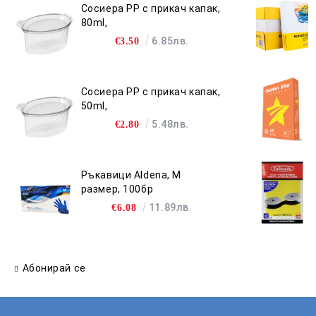
Сосиера PP с прикач капак,
80ml,
6.85лв.
€3.50
Сосиера PP с прикач капак,
50ml,
5.48лв.
€2.80
Ръкавици Aldena, M
размер, 100бр
11.89лв.
€6.08
Абонирай се