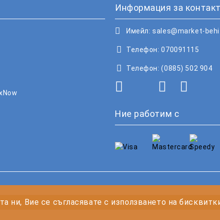
Информация за контакт
Имейл:
sales@market-beh
Телефон:
070091115
Телефон:
(0885) 502 904
oxNow
Ние работим с
рочетете нашата политика
та ни, Вие се съгласявате с използването на бисквитк
Онлайн магазин от SELITON