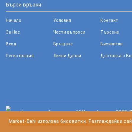
Бързи връзки:
Начало
Условия
Контакт
За Нас
Чести въпроси
Търсене
Вход
Връщане
Бисквитки
Регистрация
Лични Данни
Доставка с B
Нашият онлайн магазин е 100% съобразен с GDPR.
П
GDPR
Market-Behi използва бисквитки. Разглеждайки сай