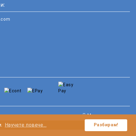
и:
i.com
Моите лични данни
и.
Научете повече...
Разбирам!