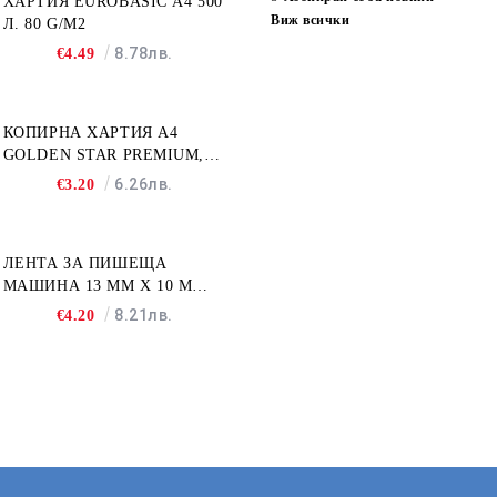
ХАРТИЯ EUROBASIC А4 500
Виж всички
Л. 80 G/M2
8.78лв.
€4.49
КОПИРНА ХАРТИЯ A4
GOLDEN STAR PREMIUM,
500Л
6.26лв.
€3.20
ЛЕНТА ЗА ПИШЕЩА
МАШИНА 13 MM X 10 M
FULLMARK N001BK2S
8.21лв.
€4.20