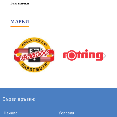
Виж всички
МАРКИ
Бързи връзки:
Начало
Условия