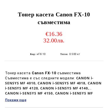
Тонер касета Canon FX-10
съвместима
€16.36
32.00лв.
Код:
нFX-10
Тегло:
0.500
кг
Тонер касета
Canon FX-10
съвместима
CANON i-
Съвместима е със следните модели:
SENSYS MF 4010, CANON i-SENSYS MF 4018, CANON
i-SENSYS MF 4120, CANON i-SENSYS MF 4140,
CANON i-SENSYS MF 4150, CANON i-SENSYS MF
4270, CANON i-SENSYS MF 4320D, CANON i-SENSYS
Покажи още
MF 4330D, CANON i-SENSYS MF 4340D, CANON i-