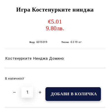
Игра Костенурките нинджа
€5.01
9.80лв.
Код:
6015019
Тегло:
0.319
кг
Костенурките Нинджа Домино
Добави в желани
В наличност