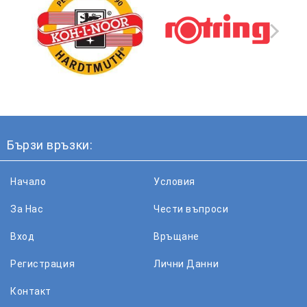
Бързи връзки:
Начало
Условия
За Нас
Чести въпроси
Вход
Връщане
Регистрация
Лични Данни
Контакт