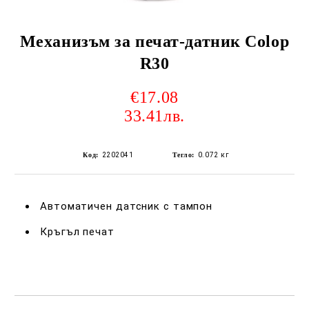
Механизъм за печат-датник Colop
R30
€17.08
33.41лв.
Код:
2202041
Тегло:
0.072
кг
Автоматичен датсник с тампон
Кръгъл печат