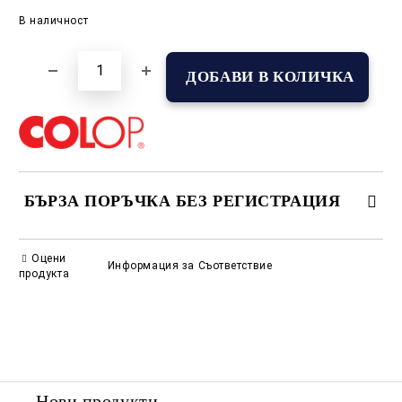
Добави в желани
В наличност
БЪРЗА ПОРЪЧКА БЕЗ РЕГИСТРАЦИЯ
САМО ПОПЪЛНЕТЕ 2 ПОЛЕТА
Оцени
Информация за Съответствие
продукта
Съгласен съм с
Политиката за лични данни
Ние ще се свържем с вас в рамките на работния ден.
Нови продукти