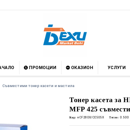
АЧАЛО
ПРОМОЦИИ
ОКАЗИОН
УСЛУГИ
Съвместими тонер касети и мастила
Тонер касета за H
MFP 425 съвмест
Код:
нCF280X/CE505X
Тегло:
0.500