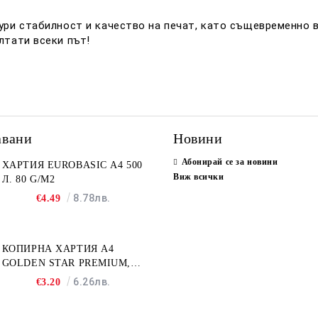
ури стабилност и качество на печат, като същевременно в
лтати всеки път!
авани
Новини
Абонирай се за новини
ХАРТИЯ EUROBASIC А4 500
Виж всички
Л. 80 G/M2
8.78лв.
€4.49
КОПИРНА ХАРТИЯ A4
GOLDEN STAR PREMIUM,
500Л
6.26лв.
€3.20