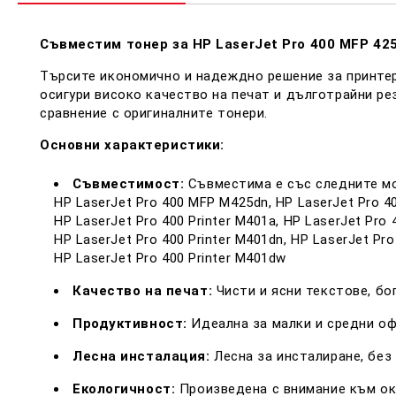
Съвместим тонер за HP LaserJet Pro 400 MFP 42
Търсите икономично и надеждно решение за принтер
осигури високо качество на печат и дълготрайни ре
сравнение с оригиналните тонери.
Основни характеристики:
Съвместимост:
Съвместима е със следните мод
HP LaserJet Pro 400 MFP M425dn, HP LaserJet Pro 
HP LaserJet Pro 400 Printer M401a, HP LaserJet Pro 
HP LaserJet Pro 400 Printer M401dn, HP LaserJet Pro
HP LaserJet Pro 400 Printer M401dw
Качество на печат:
Чисти и ясни текстове, бо
Продуктивност:
Идеална за малки и средни оф
Лесна инсталация:
Лесна за инсталиране, без
Екологичност:
Произведена с внимание към ок