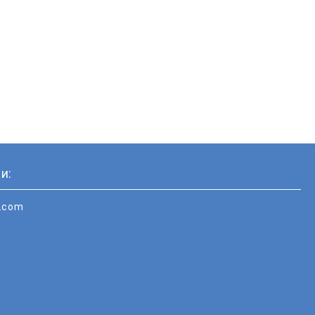
и:
i.com