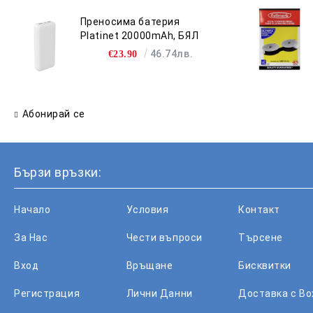
Преносима батерия
Platinet 20000mAh, БЯЛ
46.74лв.
€23.90
Абонирай се
Бързи връзки:
Начало
Условия
Контакт
За Нас
Чести въпроси
Търсене
Вход
Връщане
Бисквитки
Регистрация
Лични Данни
Доставка с B