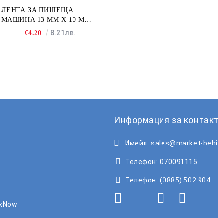
ЛЕНТА ЗА ПИШЕЩА
МАШИНА 13 MM X 10 M
FULLMARK N001BK2S
8.21лв.
€4.20
Информация за контакт
Имейл:
sales@market-beh
Телефон:
070091115
Телефон:
(0885) 502 904
oxNow