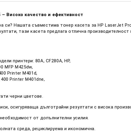
5 – Високо качество и ефективност
а си? Нашата съвместима тонер касета за HP LaserJet Pro
зултати, тази касета предлага отлична производителност
ели принтери: 80A, CF280A, HP,
400 MFP M425dw,
400 Printer M401d,
 400 Printer M401dne,
гати черни цветове.
иси, осигуряваща дълготрайни резултати с висока произв
 необходимост от допълнителни усилия.
олната среда, рециклируема и икономична.