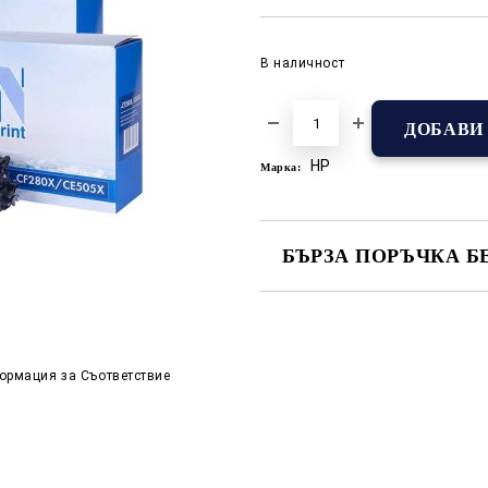
В наличност
HP
Марка:
БЪРЗА ПОРЪЧКА Б
САМО ПОПЪЛНЕТЕ 2 ПОЛЕТА
Съгласен съм с
Полит
ормация за Съответствие
Ние ще се свържем с вас в р