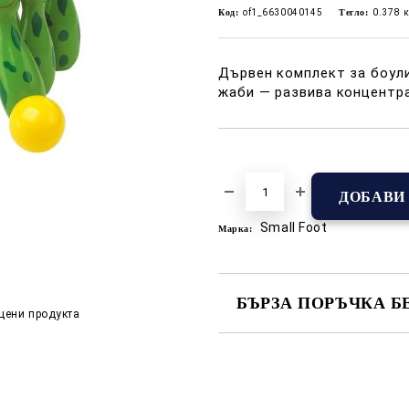
Код:
of1_6630040145
Тегло:
0.378
к
Дървен комплект за боули
жаби — развива концентра
Добави в желани
Small Foot
Марка:
БЪРЗА ПОРЪЧКА Б
цени продукта
САМО ПОПЪЛНЕТЕ 2 ПОЛЕТА
Съгласен съм с
Полит