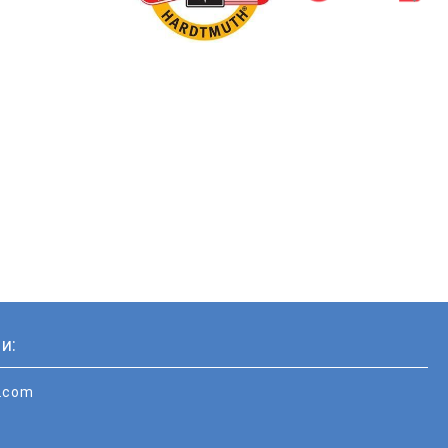
и:
i.com