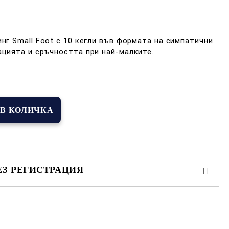
г
нг Small Foot с 10 кегли във формата на симпатични
цията и сръчността при най-малките.
ЕЗ РЕГИСТРАЦИЯ
иката за лични данни