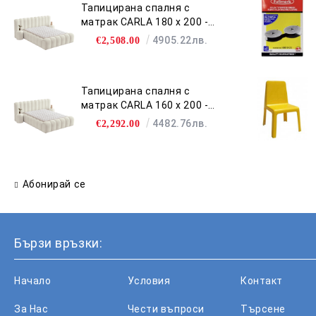
Тапицирана спалня с
матрак CARLA 180 х 200 -
крем 02
4905.22лв.
€2,508.00
Тапицирана спалня с
матрак CARLA 160 х 200 -
крем 02
4482.76лв.
€2,292.00
Абонирай се
Бързи връзки:
Начало
Условия
Контакт
За Нас
Чести въпроси
Търсене