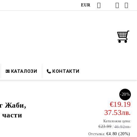
EUR
КАТАЛОЗИ
КОНТАКТИ
-20%
€19.19
г Жаби,
37.53лв.
0 части
Каталожна цена:
€23.99
46.92лв.
€4.80 (20%)
Отстъпка: