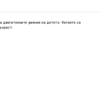
амките на работния ден.
 двигателните умения на детето. Кеглите са
ъзраст.