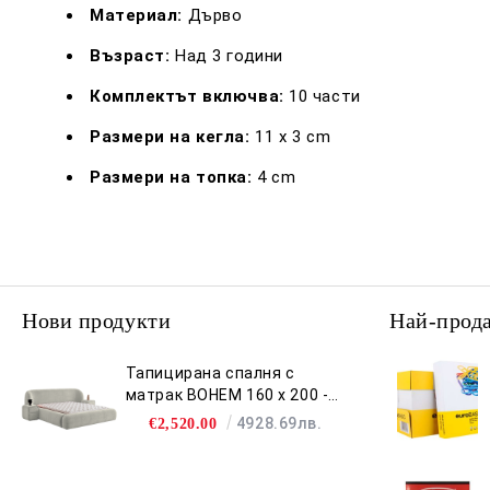
Материал:
Дърво
Възраст:
Над 3 години
Комплектът включва:
10 части
Размери на кегла:
11 x 3 cm
Размери на топка:
4 cm
Нови продукти
Най-прод
Тапицирана спалня с
матрак BOHEM 160 х 200 -
бежов 07
4928.69лв.
€2,520.00