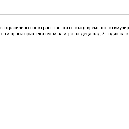
Ние ще се свържем с вас в р
 в ограничено пространство, като същевременно стимулира
о ги прави привлекателни за игра за деца над 3-годишна в