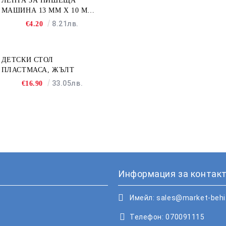
ЛЕНТА ЗА ПИШЕЩА
МАШИНА 13 MM X 10 M
FULLMARK N001BK2S
8.21лв.
€4.20
ДЕТСКИ СТОЛ
ПЛАСТМАСА, ЖЪЛТ
33.05лв.
€16.90
Информация за контакт
Имейл:
sales@market-beh
Телефон:
070091115