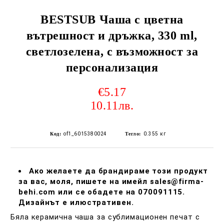
BESTSUB Чаша с цветна
вътрешност и дръжка, 330 ml,
светлозелена, с възможност за
персонализация
€5.17
10.11лв.
Код:
of1_6015380024
Тегло:
0.355
кг
Ако желаете да брандираме този продукт
за вас, моля, пишете на имейл sales@firma-
behi.com или се обадете на 070091115.
Дизайнът е илюстративен.
Бяла керамична чаша за сублимационен печат с