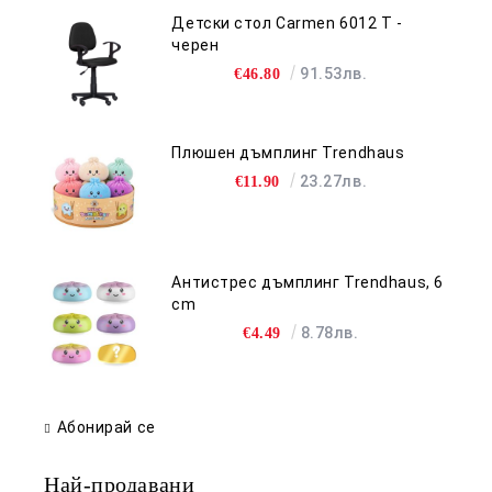
Детски стол Carmen 6012 T -
черен
91.53лв.
€46.80
Плюшен дъмплинг Trendhaus
23.27лв.
€11.90
Антистрес дъмплинг Trendhaus, 6
cm
8.78лв.
€4.49
Абонирай се
Най-продавани