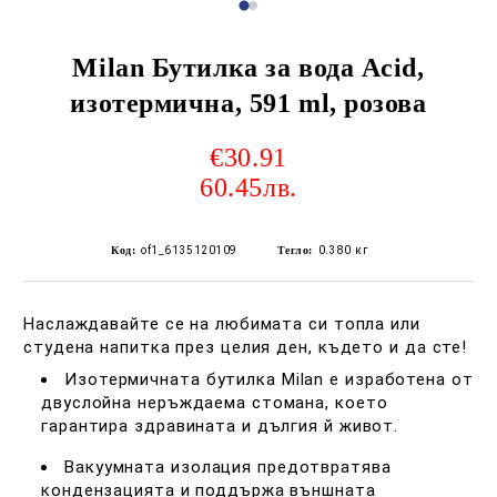
Milan Бутилка за вода Acid,
изотермична, 591 ml, розова
€30.91
60.45лв.
Код:
of1_6135120109
Тегло:
0.380
кг
Наслаждавайте се на любимата си топла или
студена напитка през целия ден, където и да сте!
Изотермичната бутилка Milan е изработена от
двуслойна неръждаема стомана, което
гарантира здравината и дългия й живот.
Вакуумната изолация предотвратява
кондензацията и поддържа външната