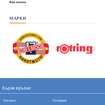
Виж всички
МАРКИ
Бързи връзки:
Начало
Условия