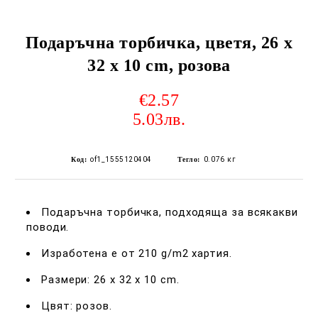
Подаръчна торбичка, цветя, 26 х
32 х 10 cm, розова
€2.57
5.03лв.
Код:
of1_1555120404
Тегло:
0.076
кг
Подаръчна торбичка, подходяща за всякакви
поводи.
Изработена е от 210 g/m2 хартия.
Размери: 26 х 32 х 10 cm.
Цвят: розов.