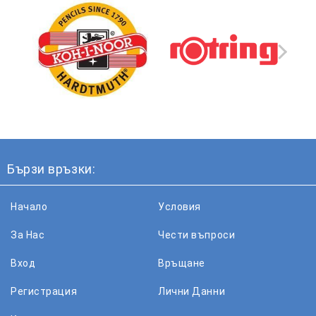
Бързи връзки:
Начало
Условия
За Нас
Чести въпроси
Вход
Връщане
Регистрация
Лични Данни