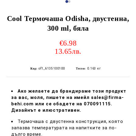
Cool Термочаша Odisha, двустенна,
300 ml, бяла
€6.98
13.65лв.
Код:
of1_6135100100
Тегло:
0.163
кг
Ако желаете да брандираме този продукт
за вас, моля, пишете на имейл sales@firma-
behi.com или се обадете на 070091115.
Дизайнът е илюстративен.
Термочаша с двустенна конструкция, която
запазва температурата на напитките за по-
дълго време.