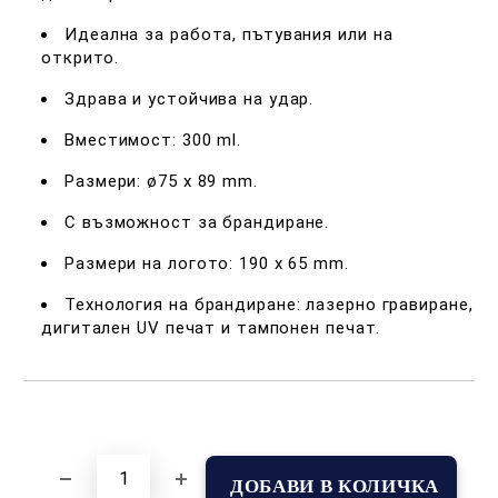
Идеална за работа, пътувания или на
открито.
Здрава и устойчива на удар.
Вместимост: 300 ml.
Размери: ø75 х 89 mm.
С възможност за брандиране.
Размери на логото: 190 x 65 mm.
Технология на брандиране: лазерно гравиране,
дигитален UV печат и тампонен печат.
Добави в желани