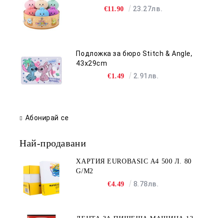
23.27лв.
€11.90
Подложка за бюро Stitch & Angle,
43x29cm
2.91лв.
€1.49
Абонирай се
Най-продавани
ХАРТИЯ EUROBASIC А4 500 Л. 80
G/M2
8.78лв.
€4.49