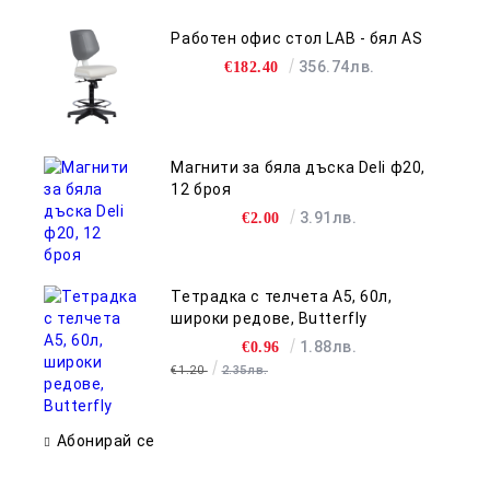
Работен офис стол LAB - бял AS
356.74лв.
€182.40
Магнити за бяла дъска Deli ф20,
12 броя
3.91лв.
€2.00
Тетрадка с телчета А5, 60л,
широки редове, Butterfly
1.88лв.
€0.96
€1.20
2.35лв.
Абонирай се