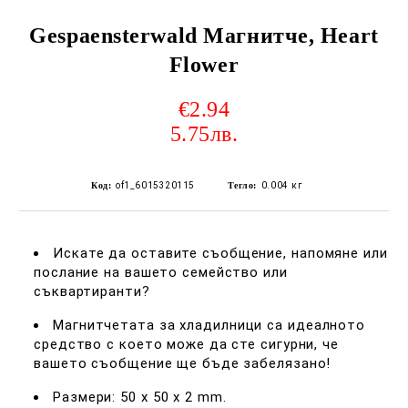
Gespaensterwald Магнитче, Heart
Flower
€2.94
5.75лв.
Код:
of1_6015320115
Тегло:
0.004
кг
Искате да оставите съобщение, напомяне или
послание на вашето семейство или
съквартиранти?
Магнитчетата за хладилници са идеалното
средство с което може да сте сигурни, че
вашето съобщение ще бъде забелязано!
Размери: 50 x 50 x 2 mm.