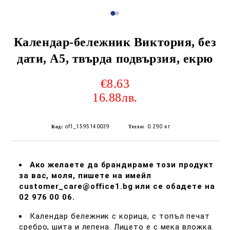
Календар-бележник Виктория, без
дати, A5, твърда подвързия, екрю
€8.63
16.88лв.
Код:
of1_1595140039
Тегло:
0.290
кг
Ако желаете да брандираме този продукт
за вас, моля, пишете на имейл
customer_care@office1.bg или се обадете на
02 976 00 06.
Календар бележник с корица, с топъл печат
сребро, шита и лепена. Лицето е с мека вложка.