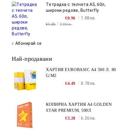
Тетрадка с телчета А5, 60л,
широки редове, Butterfly
1.88лв.
€0.96
€1.20
2.35лв.
Абонирай се
Най-продавани
ХАРТИЯ EUROBASIC А4 500 Л. 80
G/M2
8.78лв.
€4.49
КОПИРНА ХАРТИЯ A4 GOLDEN
STAR PREMIUM, 500Л
6.26лв.
€3.20