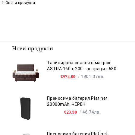
Оцени продукта
Съгласен съм с
Политиката за лични данни
Ние ще се свържем с вас в рамките на работния ден.
Нови продукти
Тапицирана спалня с матрак
ASTRA 160 x 200 - антрацит 680
1901.07лв.
€972.00
Преносима батерия Platinet
20000mAh, ЧЕРЕН
46.74лв.
€23.90
Преносима батерия Platinet