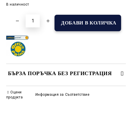
Добави в желани
В наличност
БЪРЗА ПОРЪЧКА БЕЗ РЕГИСТРАЦИЯ
САМО ПОПЪЛНЕТЕ 2 ПОЛЕТА
Оцени
Информация за Съответствие
продукта
Съгласен съм с
Политиката за лични данни
Ние ще се свържем с вас в рамките на работния ден.