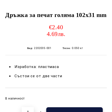
Дръжка за печат голяма 102x31 mm
€2.40
4.69лв.
Код:
2202035-001
Тегло:
0.050
кг
Изработка: пластмаса
Състои се от две части
Добави в желани
В наличност