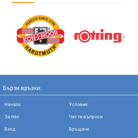
Бързи връзки:
Начало
Условия
За Нас
Чести въпроси
Вход
Връщане