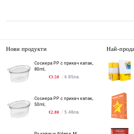
Нови продукти
Най-прод
Сосиера PP с прикач капак,
80ml,
6.85лв.
€3.50
Сосиера PP с прикач капак,
50ml,
5.48лв.
€2.80
Ръкавици Aldena, M