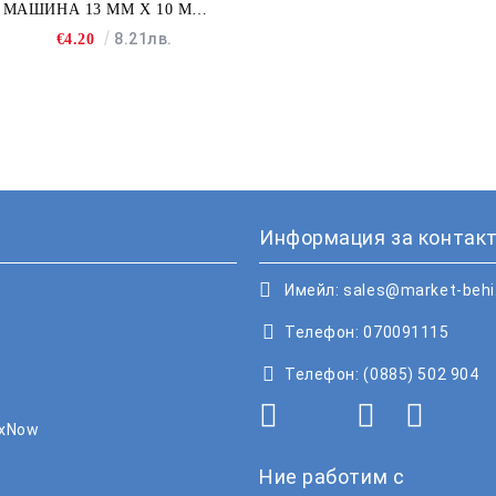
МАШИНА 13 MM X 10 M
FULLMARK N001BK2S
8.21лв.
€4.20
Информация за контакт
Имейл:
sales@market-beh
Телефон:
070091115
Телефон:
(0885) 502 904
oxNow
Ние работим с