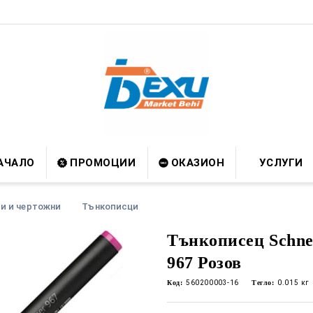
АЧАЛО
ПРОМОЦИИ
ОКАЗИОН
УСЛУГИ
и и чертожни
Тънкописци
Тънкописец Schnei
967 Розов
Код:
560200003-16
Тегло:
0.015
кг