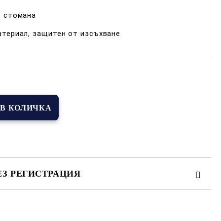
т стомана
атериал, защитен от изсъхване
Добави в желани
ЕЗ РЕГИСТРАЦИЯ