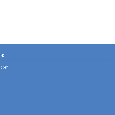
и:
i.com