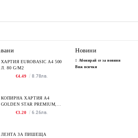
Съгласен съм с
Полит
Ние ще се свържем с вас в р
авани
Новини
Абонирай се за новини
ХАРТИЯ EUROBASIC А4 500
Виж всички
Л. 80 G/M2
8.78лв.
€4.49
КОПИРНА ХАРТИЯ A4
GOLDEN STAR PREMIUM,
500Л
6.26лв.
€3.20
ЛЕНТА ЗА ПИШЕЩА