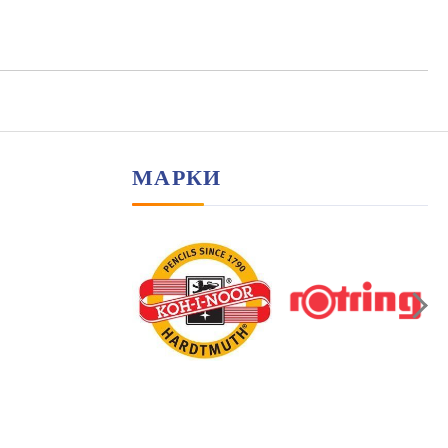
иката за лични данни
амките на работния ден.
МАРКИ