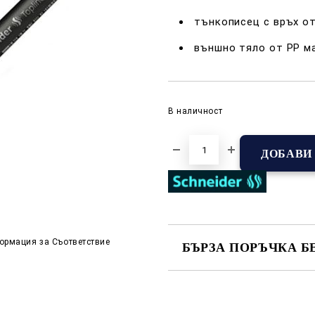
тънкописец с връх о
външно тяло от PP м
В наличност
ормация за Съответствие
БЪРЗА ПОРЪЧКА Б
САМО ПОПЪЛНЕТЕ 2 ПОЛЕТА