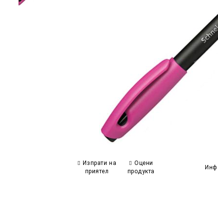
Изпрати на
Оцени
Инф
приятел
продукта